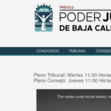
CONÓCENOS
TRIBUNAL
CONSEJO
Pleno Tribunal: Martes 11:00 Hora
Pleno Consejo: Jueves 11:00 Hora
This
is
a
The media could not be loaded, ei
modal
window.